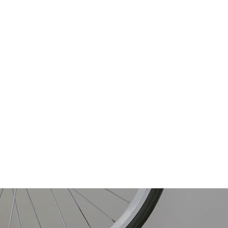
Design: Struttura robusta con 
geometria che favorisce il comfort 
durante la guida urbana e i tragitti su 
strada. Taglie: Disponibile in diverse 
misure per adattarsi a ciclisti di varie 
altezze. Forcella:
Materiale
: Acciaio o alluminio. Tipo: 
Rigida, per una risposta diretta e una 
maggiore efficienza di pedalata su 
superfici lisce. Ruote:
Dimensioni: 28 pollici, adatte per 
percorsi stradali e urbani. Cerchi: In 
alluminio, progettati per durabilità e 
leggerezza. Pneumatici: Disegno 
stradale, ottimizzati per un basso 
attrito e una buona aderenza su 
asfalto. Trasmissione:
Gruppo: Shimano o equivalente, con 