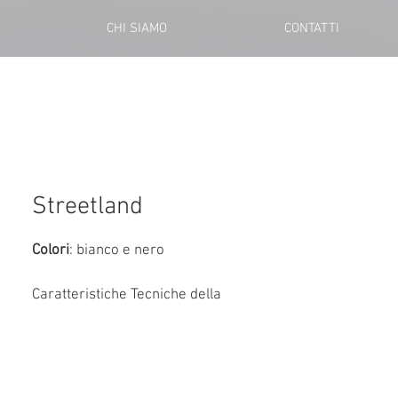
CHI SIAMO
CONTATTI
Streetland
Colori
: bianco e nero
Caratteristiche Tecniche della 
Streetland Montana Telaio:
Materiale
: Acciaio o alluminio, 
progettato per durare nel tempo e 
resistere alle condizioni stradali. 